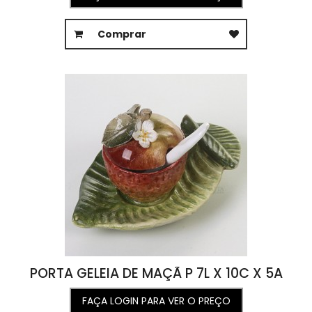
Comprar
PORTA GELEIA DE MAÇÃ P 7L X 10C X 5A
FAÇA LOGIN PARA VER O PREÇO