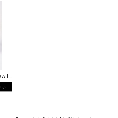
JARRINHA DE PÊRA ROXA 14L X 18C X 18A
REÇO