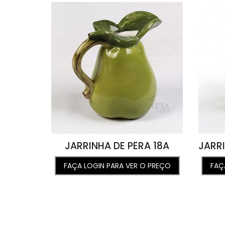
JARRINHA DE PÊRA 18A
FAÇA LOGIN PARA VER O PREÇO
FAÇ