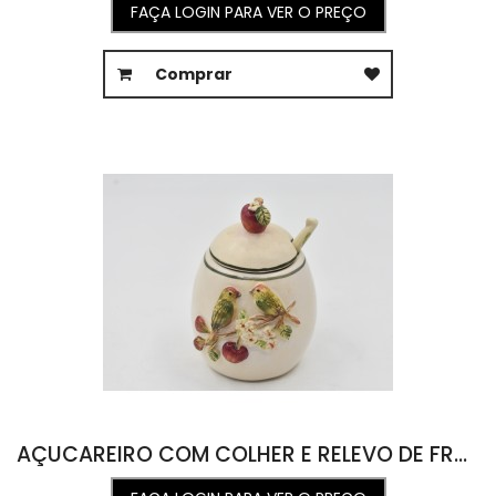
FAÇA LOGIN PARA VER O PREÇO
Comprar
AÇUCAREIRO COM COLHER E RELEVO DE FRUTAS E FLORES 8,5L X 9C X 11,5A