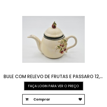
BULE COM RELEVO DE FRUTAS E PÁSSARO 12,5L X 23,5C X 17A
FAÇA LOGIN PARA VER O PREÇO
Comprar