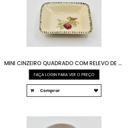
MINI CINZEIRO QUADRADO COM RELEVO DE FRUTAS E PÁSSARO 9L X 10C X 2A
FAÇA LOGIN PARA VER O PREÇO
Comprar