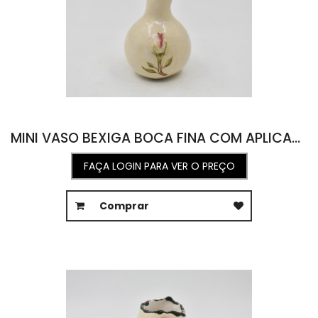
MINI VASO BEXIGA BOCA FINA COM APLICAÇÃO DE BOTÃO E ROSA 7,5L X 8C X 9,5A
FAÇA LOGIN PARA VER O PREÇO
Comprar