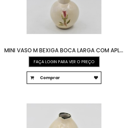
MINI VASO M BEXIGA BOCA LARGA COM APLICAÇÃO DE BOTÃO E ROSA 7,5L X 8C X 10A
FAÇA LOGIN PARA VER O PREÇO
Comprar