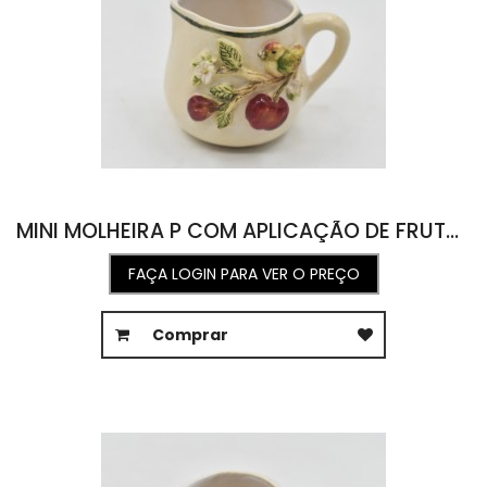
MINI MOLHEIRA P COM APLICAÇÃO DE FRUTAS E PÁSSARO 6L X 7C X 5A
FAÇA LOGIN PARA VER O PREÇO
Comprar