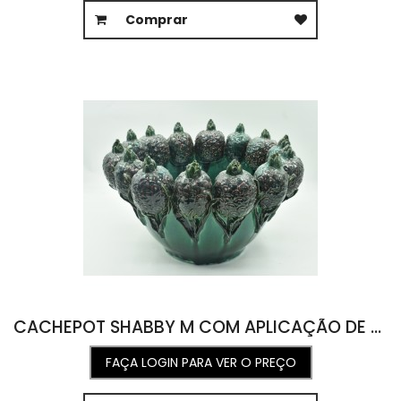
Comprar
CACHEPOT SHABBY M COM APLICAÇÃO DE ABACAXI VERDE HERA 39D X 26A
FAÇA LOGIN PARA VER O PREÇO