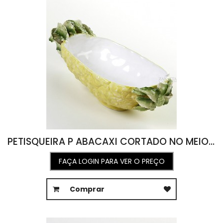
PETISQUEIRA P ABACAXI CORTADO NO MEIO 21C X 7A
FAÇA LOGIN PARA VER O PREÇO
Comprar