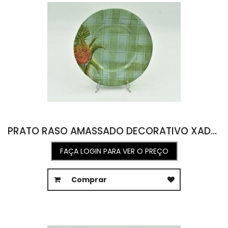
PRATO RASO AMASSADO DECORATIVO XADREZ COM RELEVO DE ABACAXI 26,1D X 2,8A
FAÇA LOGIN PARA VER O PREÇO
Comprar