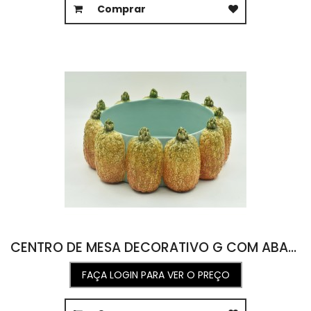
Comprar
CENTRO DE MESA DECORATIVO G COM ABACAXI 46,5D X 21,1A
FAÇA LOGIN PARA VER O PREÇO