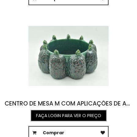
CENTRO DE MESA M COM APLICAÇÕES DE ABACAXI VERDE HERA 35D X 17A
FAÇA LOGIN PARA VER O PREÇO
Comprar