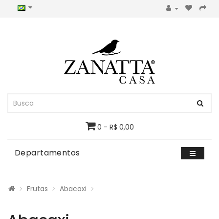
0 - R$ 0,00
Departamentos
Frutas
Abacaxi