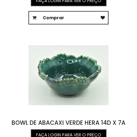
FAÇA LOGIN PARA VER O PREÇO
Comprar
BOWL DE ABACAXI VERDE HERA 14D X 7A
FAÇA LOGIN PARA VER O PREÇO