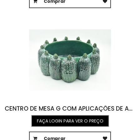
Comprar
CENTRO DE MESA G COM APLICAÇÕES DE ABACAXI VERDE HERA 48D X 20A
FAÇA LOGIN PARA VER O PREÇO
Comprar