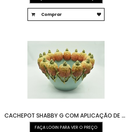
Comprar
CACHEPOT SHABBY G COM APLICAÇÃO DE ABACAXI 34D X 49A
FAÇA LOGIN PARA VER O PREÇO