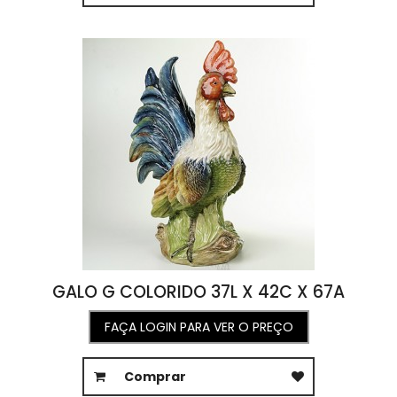
GALO G COLORIDO 37L X 42C X 67A
FAÇA LOGIN PARA VER O PREÇO
Comprar