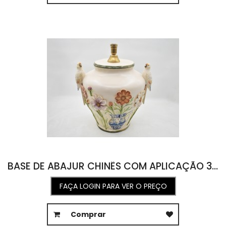
BASE DE ABAJUR CHINÊS COM APLICAÇÃO 37L X 45C X 49A
FAÇA LOGIN PARA VER O PREÇO
Comprar