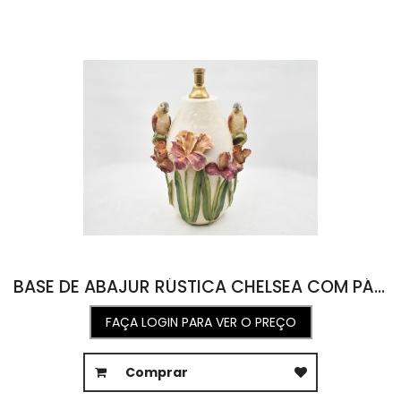
BASE DE ABAJUR RÚSTICA CHELSEA COM PÁSSAROS E FLORES DE ÍRIS 33,5L X 34,5C X 56A
FAÇA LOGIN PARA VER O PREÇO
Comprar