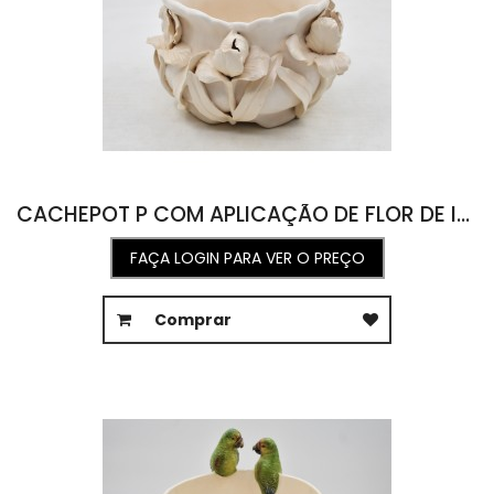
CACHEPOT P COM APLICAÇÃO DE FLOR DE IRÍS BRANCO COM OFF WHITE 20,5D X 12,5A
FAÇA LOGIN PARA VER O PREÇO
Comprar