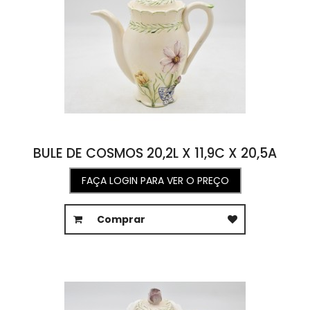
BULE DE COSMOS 20,2L X 11,9C X 20,5A
FAÇA LOGIN PARA VER O PREÇO
Comprar