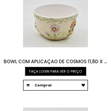
BOWL COM APLICAÇAO DE COSMOS 11,8D X 6,9A
FAÇA LOGIN PARA VER O PREÇO
Comprar