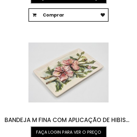
Comprar
BANDEJA M FINA COM APLICAÇÃO DE HIBÍSCOS 15L X 23,5C X 2A
FAÇA LOGIN PARA VER O PREÇO