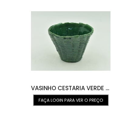
VASINHO CESTARIA VERDE ÁGUA 13D X 10A
FAÇA LOGIN PARA VER O PREÇO