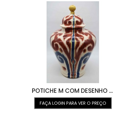
POTICHE M COM DESENHO IKAT VERMELHO COM AZUL 30D X 45D
FAÇA LOGIN PARA VER O PREÇO