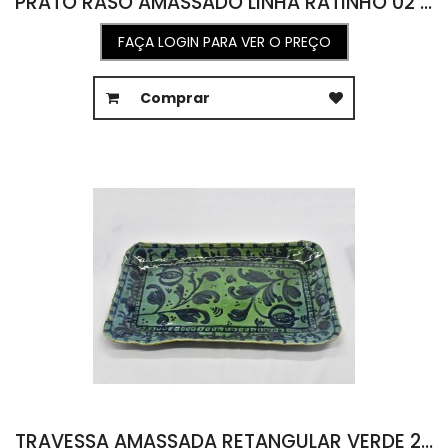
PRATO RASO AMASSADO LINHA RATINHO 02 28,5D X 1,5A
FAÇA LOGIN PARA VER O PREÇO
Comprar
TRAVESSA AMASSADA RETANGULAR VERDE 2016 LINHA RATINHO 33L X 58C X 6A