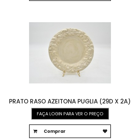
PRATO RASO AZEITONA PUGLIA (29D X 2A)
FAÇA LOGIN PARA VER O PREÇO
Comprar