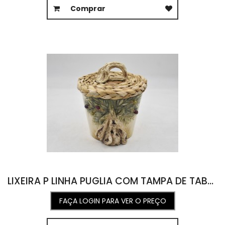
Comprar
LIXEIRA P LINHA PUGLIA COM TAMPA DE TABOA 17D X 20,5A
FAÇA LOGIN PARA VER O PREÇO