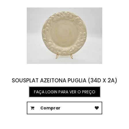
SOUSPLAT AZEITONA PUGLIA (34D X 2A)
FAÇA LOGIN PARA VER O PREÇO
Comprar