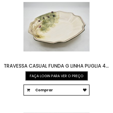
TRAVESSA CASUAL FUNDA G LINHA PUGLIA 40L X 47C X 6A
FAÇA LOGIN PARA VER O PREÇO
Comprar