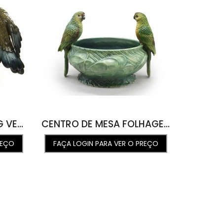
CACHEPOT PALMEIRA G VERDE OUTONAL COM PAPAGAIO TB 45L X 57C X 48A
CENTRO DE MESA FOLHAGENS VERDE MALAQUITA COM CASAL DE PÁSSAROS 31C X 21A
REÇO
FAÇA LOGIN PARA VER O PREÇO