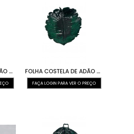
FOLHA COSTELA DE ADÃO G 42L X 52C X 10A
FOLHA COSTELA DE ADÃO M VERDE ORLANDO NEW 28L X 41C X 6A
REÇO
FAÇA LOGIN PARA VER O PREÇO