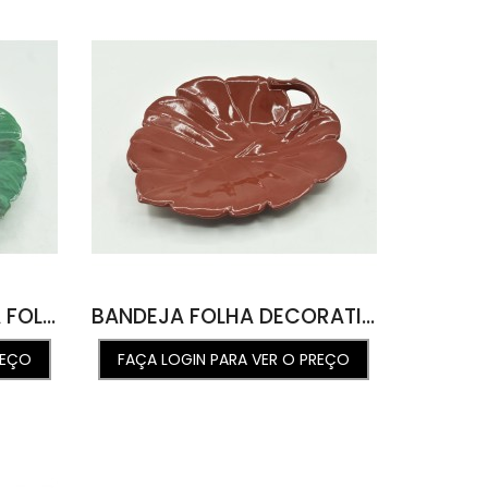
BANDEJA DECORATIVA FOLHA ST M RASA VERDE ORLANDO 30,5L X 36,5C X 6,4A
BANDEJA FOLHA DECORATIVA ST M RASA ROUGE ROUGE DE FER 30,5L X 36C X 6,5A
REÇO
FAÇA LOGIN PARA VER O PREÇO