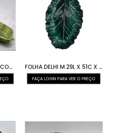
FOLHA DE BANANA GG COM ARARA 30L X 100C X 22A
FOLHA DELHI M 29L X 51C X 5A
REÇO
FAÇA LOGIN PARA VER O PREÇO