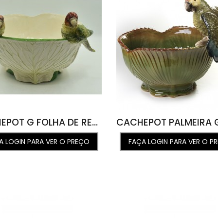
CACHEPOT G FOLHA DE REPOLHO COM CASAL DE ARARINHAS 41L X 45C X 31A
A LOGIN PARA VER O PREÇO
FAÇA LOGIN PARA VER O P