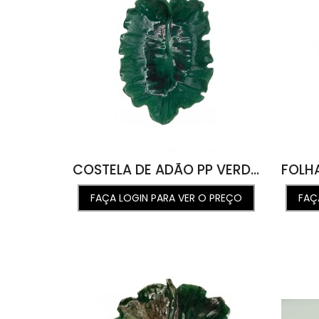
COSTELA DE ADÃO PP VERDE ÁGUA 22L X 33C X 8A
FAÇA LOGIN PARA VER O PREÇO
FAÇ