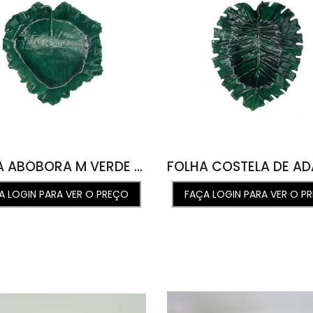
FOLHA ABÓBORA M VERDE ÁGUA 39L X 41C X 5A
A LOGIN PARA VER O PREÇO
FAÇA LOGIN PARA VER O P