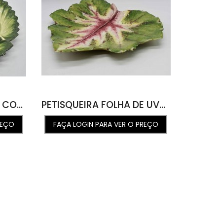
PETISQUEIRA DE FOLHA COM MOLHEIRA 31,5D X 4A
PETISQUEIRA FOLHA DE UVA M COLEUS 6 31L X 29C X 4,5A
REÇO
FAÇA LOGIN PARA VER O PREÇO