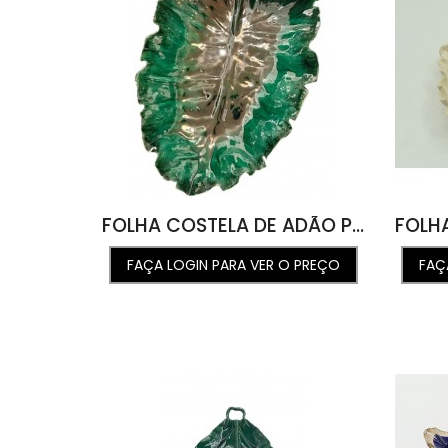
FOLHA COSTELA DE ADÃO P VERDE ORLANDO NEW 23L X 33C X 6A
FAÇA LOGIN PARA VER O PREÇO
FAÇ