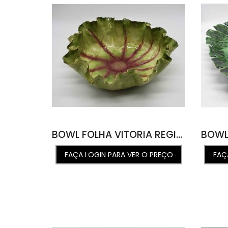
BOWL FOLHA VITORIA REGIA P FILODENTRO 41D X 13A
FAÇA LOGIN PARA VER O PREÇO
FAÇ