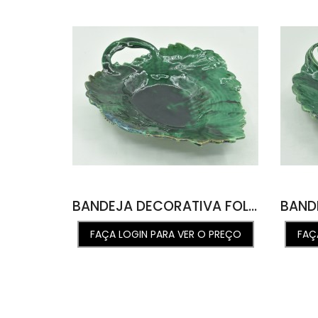
BANDEJA DECORATIVA FOLHA M ST FUNDA VERDE ABISSAL 29L X 35,2C X 7,2A
FAÇA LOGIN PARA VER O PREÇO
FAÇ