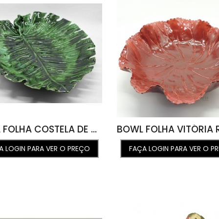
BOWL FOLHA COSTELA DE ADÃO M VERDE ORLANDO 50L X 69C X 9A
A LOGIN PARA VER O PREÇO
FAÇA LOGIN PARA VER O P