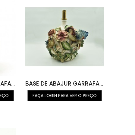
BASE DE ABAJUR GARRAFÃO COM DESENHO DE FOLHAS E HIBÍSCO 33D X 47A
BASE DE ABAJUR GARRAFÃO COM RELEVO DE FOLHAS E APLICAÇÃO DE ARARA E ARARINHA 39L X 43,7C X 53,5A
REÇO
FAÇA LOGIN PARA VER O PREÇO