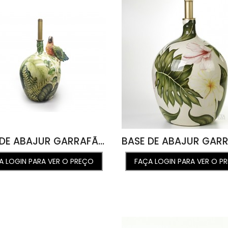
BASE DE ABAJUR GARRAFÃO COM DESENHO DE FOLHAS E APLICAÇÃO DE ARARA 50L X 65A X 50C
A LOGIN PARA VER O PREÇO
FAÇA LOGIN PARA VER O P