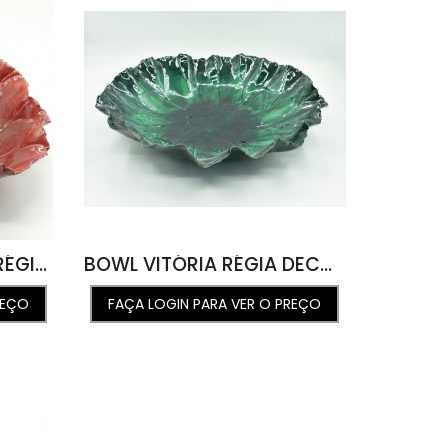
BOWL FOLHA VITÓRIA RÉGIA G INVERNO 57L X 54C
BOWL VITÓRIA RÉGIA DECORATIVO G 59L X 56C X 11A
REÇO
FAÇA LOGIN PARA VER O PREÇO