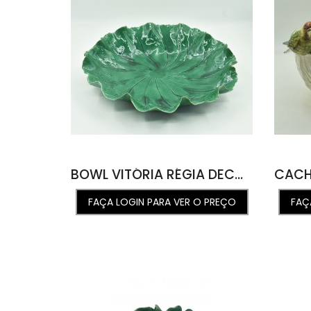
BOWL VITÓRIA RÉGIA DECORATIVO M VERDE 48L X 49C X 9A
FAÇA LOGIN PARA VER O PREÇO
FAÇ