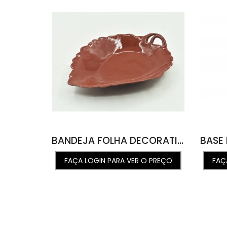
BANDEJA FOLHA DECORATIVA ST P ROUGE DE FER 24L X 34C X 5,5A
FAÇA LOGIN PARA VER O PREÇO
FAÇ