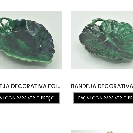
BANDEJA DECORATIVA FOLHA P ST VERDE OCEANO 23,6L X 32,7C X 6,3A
A LOGIN PARA VER O PREÇO
FAÇA LOGIN PARA VER O P