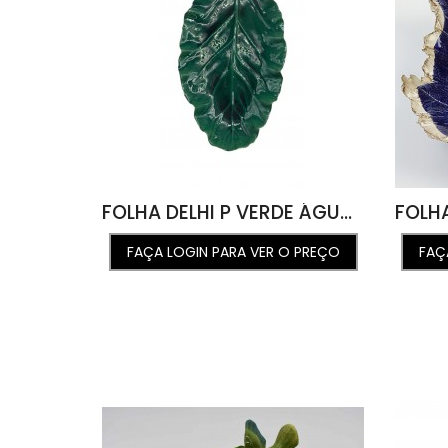
FOLHA DELHI P VERDE ÁGUA 25L X 47C X 4A
FAÇA LOGIN PARA VER O PREÇO
FAÇ