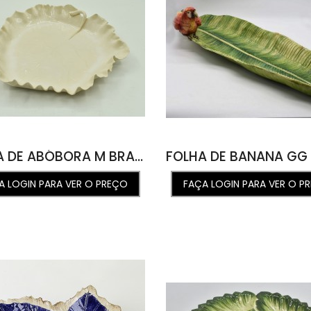
FOLHA DE ABÓBORA M BRANCO SIG 41L X 39C X 5A
A LOGIN PARA VER O PREÇO
FAÇA LOGIN PARA VER O P