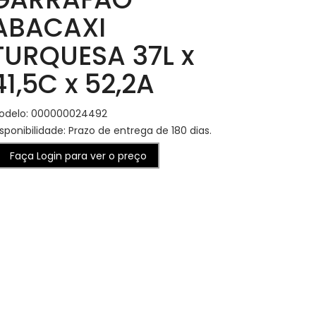
ABACAXI
TURQUESA 37L x
41,5C x 52,2A
odelo: 000000024492
sponibilidade: Prazo de entrega de 180 dias.
Faça Login para ver o preço