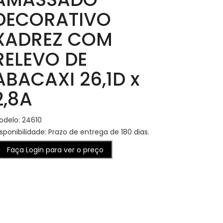
DECORATIVO
XADREZ COM
RELEVO DE
ABACAXI 26,1D x
2,8A
odelo: 24610
sponibilidade: Prazo de entrega de 180 dias.
Faça Login para ver o preço